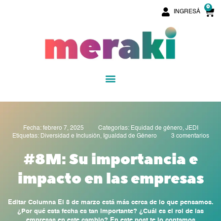
Ir
0
C
INGRESÁ
al
contenido
Menu
Fecha:
febrero 7, 2025
Categorías:
Equidad de género
,
JEDI
Etiquetas:
Diversidad e Inclusión
,
Igualdad de Género
3 comentarios
#8M: Su importancia e
impacto en las empresas
Editar Columna El 8 de marzo está más cerca de lo que pensamos.
¿Por qué esta fecha es tan importante? ¿Cuál es el rol de las
empresas en este cambio? En este post te lo contamos