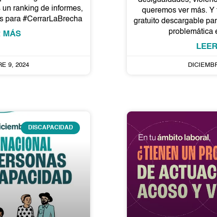
un ranking de informes,
queremos ver más. Y 
as para #CerrarLaBrecha
gratuito descargable pa
problemática 
 MÁS
LEE
E 9, 2024
DICIEMBR
DISCAPACIDAD