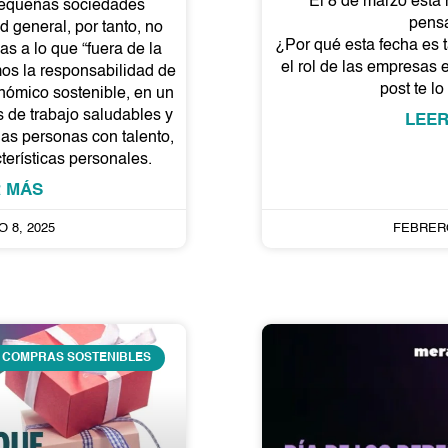
El 8 de marzo está
equeñas sociedades
pens
 general, por tanto, no
¿Por qué esta fecha es 
s a lo que “fuera de la
el rol de las empresas
s la responsabilidad de
post te l
nómico sostenible, en un
 de trabajo saludables y
LEE
as personas con talento,
terísticas personales.
 MÁS
 8, 2025
FEBRERO
COMPRAS SOSTENIBLES