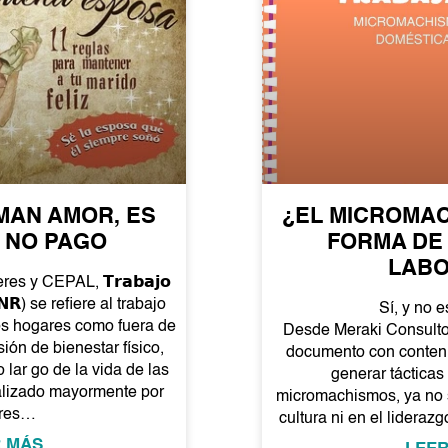
MAN AMOR, ES
¿EL MICROMA
 NO PAGO
FORMA DE
LAB
 y CEPAL, 𝗧𝗿𝗮𝗯𝗮𝗷𝗼
𝗡𝗥) se refiere al trabajo
Sí, y no e
los hogares como fuera de
Desde Meraki Consulto
sión de bienestar físico,
documento con conteni
 lar go de la vida de las
generar táctica
alizado mayormente por
micromachismos, ya no 
res…
cultura ni en el lideraz
 MÁS