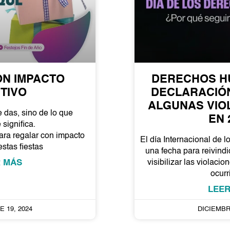
N IMPACTO
DERECHOS H
TIVO
DECLARACIÓN
ALGUNAS VIO
e das, sino de lo que
EN 
significa.
ra regalar con impacto
El día Internacional de
estas fiestas
una fecha para reivind
 MÁS
visibilizar las violac
ocur
LEE
 19, 2024
DICIEMBR