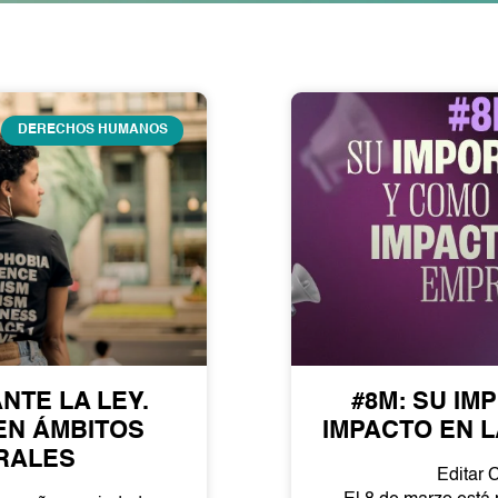
Page
Page
Page
DERECHOS HUMANOS
NTE LA LEY.
#8M: SU IM
EN ÁMBITOS
IMPACTO EN 
RALES
Editar