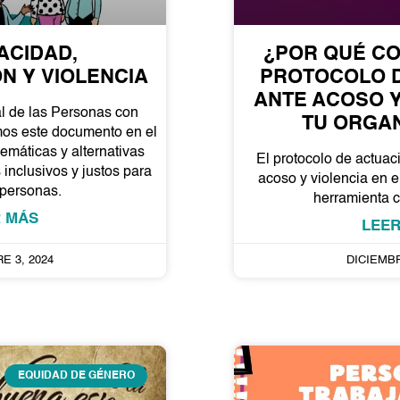
ACIDAD,
¿POR QUÉ C
N Y VIOLENCIA
PROTOCOLO 
ANTE ACOSO Y
al de las Personas con
TU ORGA
os este documento en el
emáticas y alternativas
El protocolo de actuac
inclusivos y justos para
acoso y violencia en e
 personas.
herramienta 
 MÁS
LEE
E 3, 2024
DICIEMBR
EQUIDAD DE GÉNERO