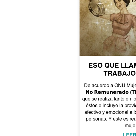
ESO QUE LLA
TRABAJO
De acuerdo a ONU Mujeres
𝗡𝗼 𝗥𝗲𝗺𝘂𝗻𝗲𝗿𝗮𝗱𝗼 (
que se realiza tanto en 
éstos e incluye la provi
afectivo y emocional a lo
personas. Y este es re
muje
LEER