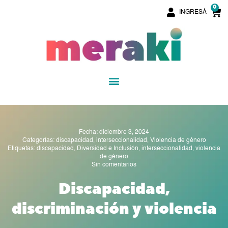
Ir
0
C
INGRESÁ
al
contenido
Menu
Fecha:
diciembre 3, 2024
Categorías:
discapacidad
,
interseccionalidad
,
Violencia de género
Etiquetas:
discapacidad
,
Diversidad e Inclusión
,
interseccionalidad
,
violencia
de género
Sin comentarios
Discapacidad,
discriminación y violencia