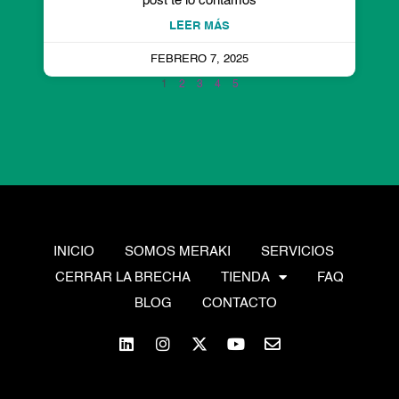
post te lo contamos
LEER MÁS
FEBRERO 7, 2025
1
2
3
4
5
INICIO
SOMOS MERAKI
SERVICIOS
CERRAR LA BRECHA
TIENDA
FAQ
BLOG
CONTACTO
L
I
X
Y
E
i
n
-
o
n
n
s
t
u
v
k
t
w
t
e