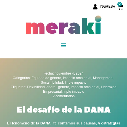
Ir
0
C
INGRESÁ
al
contenido
Menu
Fecha:
noviembre 4, 2024
Categorías:
Equidad de género
,
Impacto ambiental
,
Management
,
Sostenibilidad
,
Triple impacto
Etiquetas:
Flexibilidad laboral
,
género
,
impacto ambiental
,
Liderazgo
Empresarial
,
triple impacto
2 comentarios
El desafío de la DANA
El fenómeno de la DANA. Te contamos sus causas, y estrategias