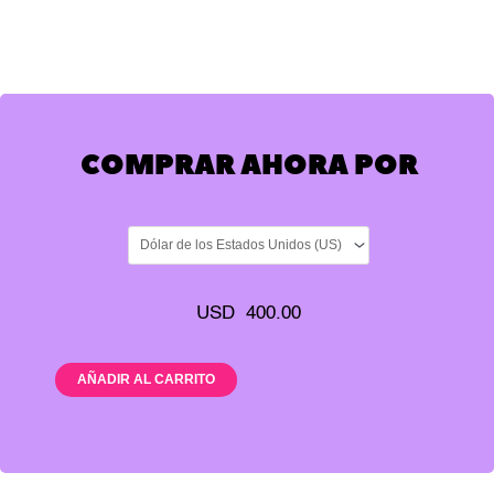
COMPRAR AHORA POR
USD
400.00
Módulo
AÑADIR AL CARRITO
3:
Personas
trabajadoras
cantidad