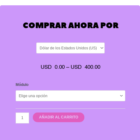
COMPRAR AHORA POR
USD
0.00
–
USD
400.00
MEMBRESÍA
Módulo
1:
PRIMEROS
PASOS
cantidad
AÑADIR AL CARRITO